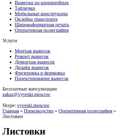
Вывески на кронштейнах
Таблички
Мобильные конструкции
Оклейка транспорта
Широкоформатная печать
Оперативная полиграфия
Услуги
Монтаж вывесок
Ремонт вывесок
Демонтаж вывесок
Дизайн вывесок
Фрезеровка и формовка
Проектирование вывесок
Бесплатные консультации
zakaz@vyveski.moscow
Skype:
vyveski.moscow
Главная
»
Производство
»
Оперативная полиграфия
»
Листовки
Листовки